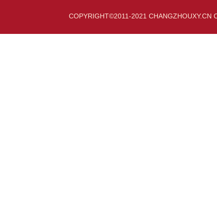
COPYRIGHT©2011-2021 CHANGZHOUXY.CN 