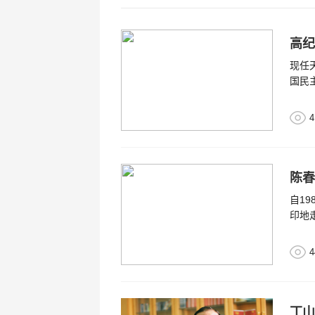
高纪
现任
国民
4
自1
印地
4