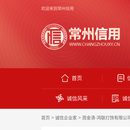
欢迎来到常州信用
首页
诚信风采
诚
首页
诚信企业家
周金清-鸿联灯饰有限公