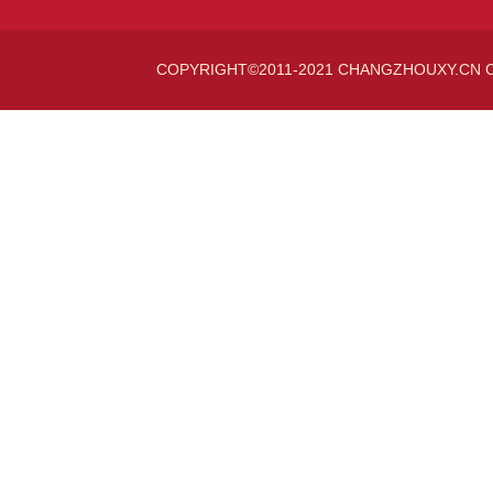
COPYRIGHT©2011-2021 CHANGZHOUXY.CN 