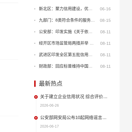
新北区：聚力信用建设，优化年报服务
06-16
九部门：8类符合条件的服务业经营主体贷款可享贴息
08-15
公安部：印发实施《关于依法打击知识产权犯罪服务高质量发展的意见》
08-11
经开区市场监管局两措并举 筑牢“季子”诚信商圈安全屏障
08-11
武进区印发全区第五批信用建设试点名单 持续深化“2+N”品牌创新
08-11
财政部：回应标普维持中国主权信用评级
08-11
最新热点
关于建立企业信用状况 综合评价体系的实施方案
2026-06-26
公安部网安局公布10起网络谣言违法犯罪 典型案例
2026-06-17