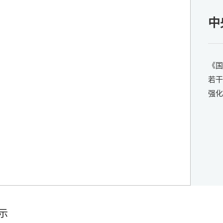
庆
中
《国
若干
强化
示