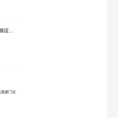
中共中央办公厅 国务院办公厅印发《关于推进社会信用体系建设高质量发展促进形成新发展格局的意见》
民政部门近