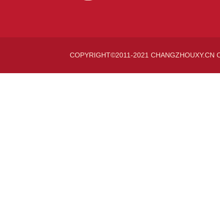
COPYRIGHT©2011-2021 CHANGZHOUXY.CN 