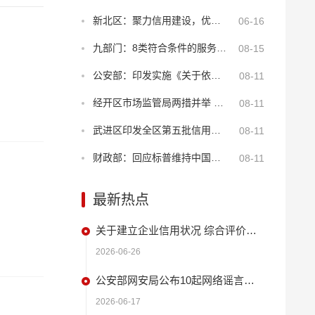
新北区：聚力信用建设，优化年报服务
06-16
九部门：8类符合条件的服务业经营主体贷款可享贴息
08-15
公安部：印发实施《关于依法打击知识产权犯罪服务高质量发展的意见》
08-11
经开区市场监管局两措并举 筑牢“季子”诚信商圈安全屏障
08-11
武进区印发全区第五批信用建设试点名单 持续深化“2+N”品牌创新
08-11
财政部：回应标普维持中国主权信用评级
08-11
最新热点
关于建立企业信用状况 综合评价体系的实施方案
2026-06-26
公安部网安局公布10起网络谣言违法犯罪 典型案例
2026-06-17