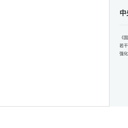
庆
中
《国
若干
强化