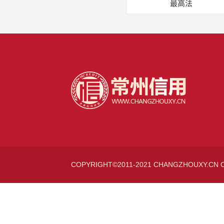
最高法
COPYRIGHT©2011-2021 CHANGZHOUXY.CN 