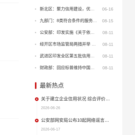
新北区：聚力信用建设，优化年报服务
06-16
九部门：8类符合条件的服务业经营主体贷款可享贴息
08-15
公安部：印发实施《关于依法打击知识产权犯罪服务高质量发展的意见》
08-11
经开区市场监管局两措并举 筑牢“季子”诚信商圈安全屏障
08-11
武进区印发全区第五批信用建设试点名单 持续深化“2+N”品牌创新
08-11
财政部：回应标普维持中国主权信用评级
08-11
最新热点
关于建立企业信用状况 综合评价体系的实施方案
2026-06-26
公安部网安局公布10起网络谣言违法犯罪 典型案例
2026-06-17