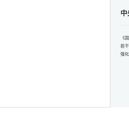
庆
中
《国
若干
强化