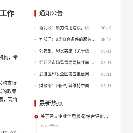
工作
通知公告
新北区：聚力信用建设，优化年报服务
06-16
九部门：8类符合条件的服务业经营主体贷款可享贴息
08-15
公安部：印发实施《关于依法打击知识产权犯罪服务高质量发展的意见》
08-11
机构，常
经开区市场监管局两措并举 筑牢“季子”诚信商圈安全屏障
08-11
武进区印发全区第五批信用建设试点名单 持续深化“2+N”品牌创新
08-11
采购支持
财政部：回应标普维持中国主权信用评级
08-11
展的政策
展，现将
最新热点
关于建立企业信用状况 综合评价体系的实施方案
2026-06-26