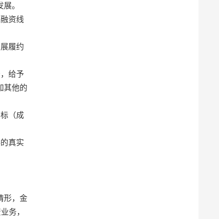
发展。
用融资线
开展履约
务，给予
加其他的
中标（成
料的真实
情形，金
资业务，