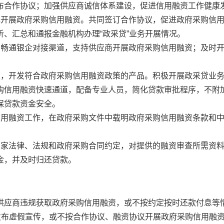
布合作协议；加强供应商诚信体系建设，促进信用融资工作健康
规开展政府采购信用融资。共同签订合作协议，促进政府采购信
、汇总和通报金融机构办理“政采贷”业务开展情况。
，畅通银企对接渠道，支持供应商开展政府采购信用融资；及时
策，开发符合政府采购信用融资政策的产品。积极开展政采贷业
购信用融资快速通道，配备专业人员，简化贷款审批程序，不附
保贷款资金安全。
信用融资工作，在政府采购文件中载明政府采购信用融资条款和
国家法律、法规和政府采购合同约定，对提供的融资审查所需资
金，并及时归还贷款。
供应商违规获取政府采购信用融资，或不按约定按时还款付息等
发布虚假宣传，或不按合作协议、融资协议开展政府采购信用融