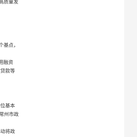
高质量发
。
个基点，
用融资
放贷款等
单位基本
常州市政
自动将政