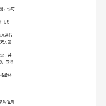
行注册，也可
中标（成
信息进行
，双方签
约定，并
的，应通
合格后将
采购信用