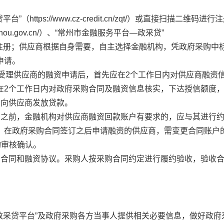
tps://www.cz-credit.cn/zqt/）或直接扫描二维码进
gzhou.gov.cn/）、“常州市金融服务平台—政采贷”
/fIndex）页面登录注册；供应商根据自身需要，自主选择金融机构，凭政府采购
申请。
上受理供应商的融资申请后，首先应在2个工作日内对供应商融资
在2个工作日内对政府采购合同及融资信息核实，下达授信额度
内向供应商发放贷款。
同之前，金融机构对供应商融资回款账户有要求的，应与其进行
。在政府采购合同签订之后申请融资的供应商，需变更合同账户
构审核确认。
购合同和融资协议。采购人按采购合同约定进行履约验收，验收
政采贷平台”及政府采购各方当事人提供相关必要信息，做好政府