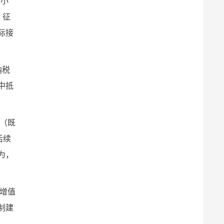
杨小
。征
际接
纳税
中抵
（既
后续
为，
增值
制建