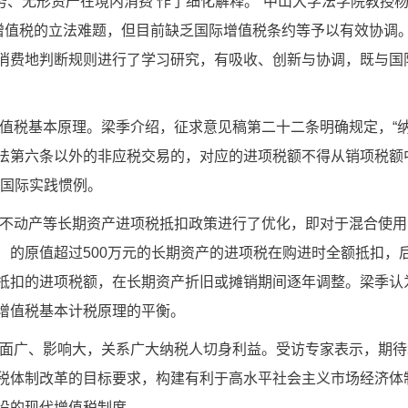
务、无形资产在境内消费’作了细化解释。”中山大学法学院教授
际增值税的立法难题，但目前缺乏国际增值税条约等予以有效协调
消费地判断规则进行了学习研究，有吸收、创新与协调，既与国
值税基本原理。梁季介绍，征求意见稿第二十二条明确规定，“
法第六条以外的非应税交易的，对应的进项税额不得从销项税额
合国际实践惯例。
不动产等长期资产进项税抵扣政策进行了优化，即对于混合使用
）的原值超过500万元的长期资产的进项税在购进时全额抵扣，
抵扣的进项税额，在长期资产折旧或摊销期间逐年调整。梁季认
增值税基本计税原理的平衡。
面广、影响大，关系广大纳税人切身利益。受访专家表示，期待
税体制改革的目标要求，构建有利于高水平社会主义市场经济体
设的现代增值税制度。