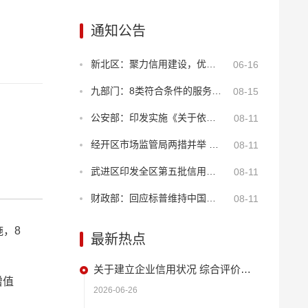
通知公告
新北区：聚力信用建设，优化年报服务
06-16
九部门：8类符合条件的服务业经营主体贷款可享贴息
08-15
公安部：印发实施《关于依法打击知识产权犯罪服务高质量发展的意见》
08-11
经开区市场监管局两措并举 筑牢“季子”诚信商圈安全屏障
08-11
武进区印发全区第五批信用建设试点名单 持续深化“2+N”品牌创新
08-11
财政部：回应标普维持中国主权信用评级
08-11
，8
最新热点
关于建立企业信用状况 综合评价体系的实施方案
增值
2026-06-26