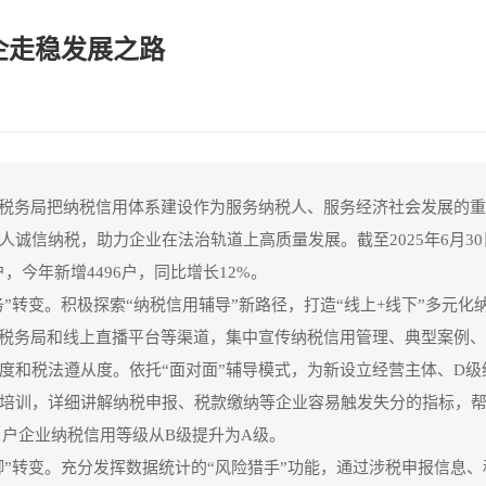
企走稳发展之路
市税务局把纳税信用体系建设作为服务纳税人、服务经济社会发展的
诚信纳税，助力企业在法治轨道上高质量发展。截至2025年6月3
户，今年新增4496户，同比增长12%。
务”转变。积极探索“纳税信用辅导”新路径，打造“线上+线下”多元化
子税务局和线上直播平台等渠道，集中宣传纳税信用管理、典型案例
度和税法遵从度。依托“面对面”辅导模式，为新设立经营主体、D级
培训，详细讲解纳税申报、税款缴纳等企业容易触发失分的指标，
1户企业纳税信用等级从B级提升为A级。
防御”转变。充分发挥数据统计的“风险猎手”功能，通过涉税申报信息