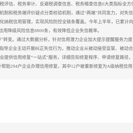
税评估、税务审计、反避税调查信息、税务稽查信息6大类指标全方
机制和税务端评价疑点分类校验机制，通过“两端”共同发力，对失
纳税信用管理，实现风险防控全链条覆盖。今年上半年，已累计向25
送信用降级风险信息8800条，有效降低企业失信概率。
引导”转变。通过大数据分析，针对信用潜力企业加大提示提醒服务力
并指导企业主动开展纠正失信行为，推动企业从被动接受监管、被动
业提供信用修复“一站式”服务，详细告知修复程序、申请修复路径，
计帮助294户企业办理信用修复，其中12户被重新修复为A级纳税信用