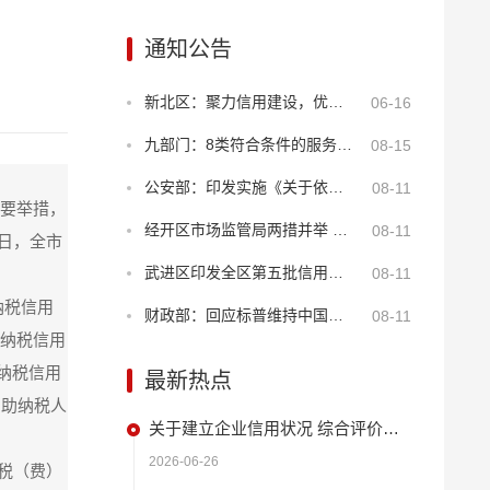
通知公告
新北区：聚力信用建设，优化年报服务
06-16
九部门：8类符合条件的服务业经营主体贷款可享贴息
08-15
公安部：印发实施《关于依法打击知识产权犯罪服务高质量发展的意见》
08-11
重要举措，
经开区市场监管局两措并举 筑牢“季子”诚信商圈安全屏障
08-11
0日，全市
武进区印发全区第五批信用建设试点名单 持续深化“2+N”品牌创新
08-11
纳税信用
财政部：回应标普维持中国主权信用评级
08-11
、纳税信用
纳税信用
最新热点
帮助纳税人
关于建立企业信用状况 综合评价体系的实施方案
2026-06-26
、税（费）