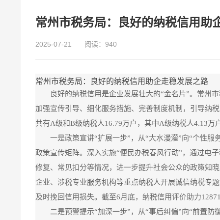
常州市税务局：良好的纳税信用助
2025-07-21
阅读：940
常州市税务局：良好的纳税信用助企走稳发展之路
良好的纳税信用是企业发展壮大的“金名片”。常州
加强宣传引导、细化服务措施、完善制度机制，引导纳税人
共有A级和B级纳税人16.79万户，其中A级纳税人4.13万
一是政策宣讲“扩展一步”，从“大水漫灌”向“个性服
政策宣传矩阵。深入实施“便民办税春风行动”，通过电
修复、常见扣分等情况，进一步提升社会公众的政策知晓
企业、涉税专业服务机构等重点纳税人开展诚信纳税专题
及时挽回信用损失。截至6月底，纳税信用评价助力1287
二是预警提示“加深一步”，从“事后纠偏”向“前置