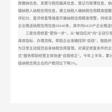
款缴纳信息、发票与税控器具信息、登记与账簿信息、纳
描纳税人纳税信用信息，建立纳税人端纳税信用精准提醒
评扣分、复评修复等维度开展纳税信用精准预警，持续深化
企业推送纳税信用信息66640条，其中向6420户企业推
三是信用修复“更快一步”，从“被动应对”向“主动
具体指标、办理流程，帮助企业准确找到“症结”，鼓励
为日常主动规范自身纳税信用管理。对满足修复条件的企
式”服务帮助经营主体快速“自我修正”。今年上半年，累
级纳税信用企业的户数同比下降3%。